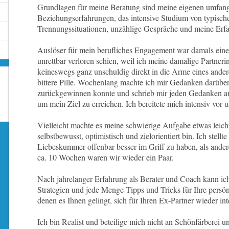
Grundlagen für meine Beratung sind meine eigenen umfan
Beziehungserfahrungen, das intensive Studium von typisch
Trennungssituationen, unzählige Gespräche und meine Erf
Auslöser für mein berufliches Engagement war damals eine
unrettbar verloren schien, weil ich meine damalige Partneri
keineswegs ganz unschuldig direkt in die Arme eines andere
bittere Pille. Wochenlang machte ich mir Gedanken darüber,
zurückgewinnen konnte und schrieb mir jeden Gedanken auf
um mein Ziel zu erreichen. Ich bereitete mich intensiv vor u
Vielleicht machte es meine schwierige Aufgabe etwas leicht
selbstbewusst, optimistisch und zielorientiert bin. Ich stellte
Liebeskummer offenbar besser im Griff zu haben, als ande
ca. 10 Wochen waren wir wieder ein Paar.
Nach jahrelanger Erfahrung als Berater und Coach kann ich 
Strategien und jede Menge Tipps und Tricks für Ihre persön
denen es Ihnen gelingt, sich für Ihren Ex-Partner wieder i
Ich bin Realist und beteilige mich nicht an Schönfärberei